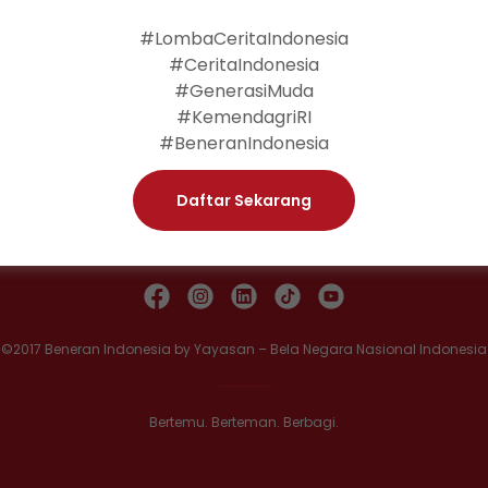
Continue Reading
#LombaCeritaIndonesia
#CeritaIndonesia
#GenerasiMuda
#KemendagriRI
#BeneranIndonesia
Daftar Sekarang
©2017 Beneran Indonesia by Yayasan – Bela Negara Nasional Indonesia
Bertemu. Berteman. Berbagi.