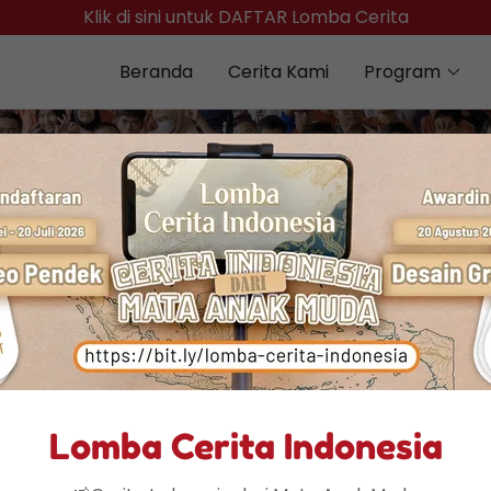
Klik di sini untuk DAFTAR Lomba Cerita
Beranda
Cerita Kami
Program
Newsletter
All Posts
Newsletter
Lomba Cerita Indonesia