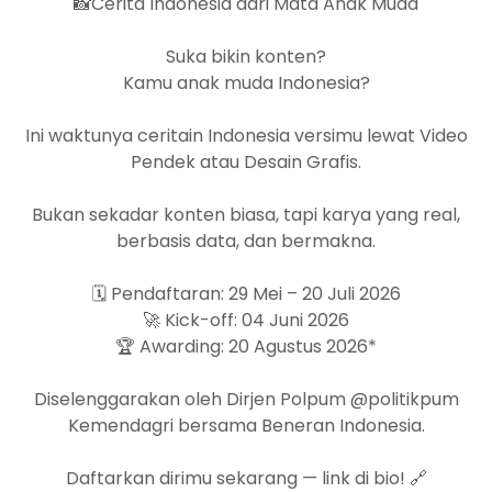
📸Cerita Indonesia dari Mata Anak Muda
Suka bikin konten?
Kamu anak muda Indonesia?
Ini waktunya ceritain Indonesia versimu lewat Video
Pendek atau Desain Grafis.
Bukan sekadar konten biasa, tapi karya yang real,
berbasis data, dan bermakna.
🗓️ Pendaftaran: 29 Mei – 20 Juli 2026
🚀 Kick-off: 04 Juni 2026
🏆 Awarding: 20 Agustus 2026*
6 Januari 2026
|
Newsl
Diselenggarakan oleh Dirjen Polpum @politikpum
Newsletter Q4 
Kemendagri bersama Beneran Indonesia.
Dear Sahabat Beneran
Daftarkan dirimu sekarang — link di bio! 🔗