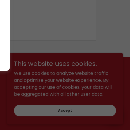
This website uses cookies.
We use cookies to analyze website traffic
and optimize your website experience. By
accepting our use of cookies, your data will
be aggregated with all other user data.
Accept