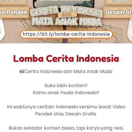
ran Berdampak 2024 telah menjangkau 181 peserta (38 
 29 mitra sekolah (SMA/Sederajat) dan universitas, denga
si yang turut mensukseskan jalannya program. Sebanyak 
ipublikasikan melalui website Beneran Indonesia, dan 6 pol
asikan langsung dalam audiensi bersama Pemerintah Provi
Lomba Cerita Indonesia
📸Cerita Indonesia dari Mata Anak Muda
Beneran Berdampak 2024
Suka bikin konten?
Kamu anak muda Indonesia?
Ini waktunya ceritain Indonesia versimu lewat Video
Pendek atau Desain Grafis.
Bukan sekadar konten biasa, tapi karya yang real,