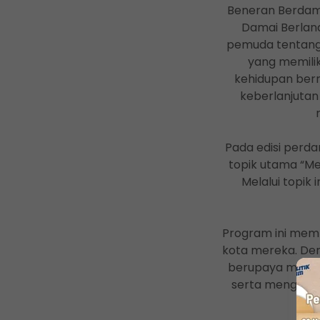
Beneran Berdam
Damai Berland
pemuda tentang
yang memilik
kehidupan ber
keberlanjutan
Pada edisi perda
topik utama “M
Melalui topik
Program ini mem
kota mereka. De
berupaya mengha
serta menginsp
kota