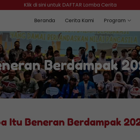
Klik di sini untuk DAFTAR Lomba Cerita
Beranda
Cerita Kami
Program
eneran Berdampak 20
a Itu Beneran Berdampak 20