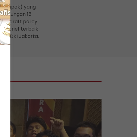
kelompok) yang
n dukungan 15
38 draft policy
icy brief terbaik
nsi DKI Jakarta.