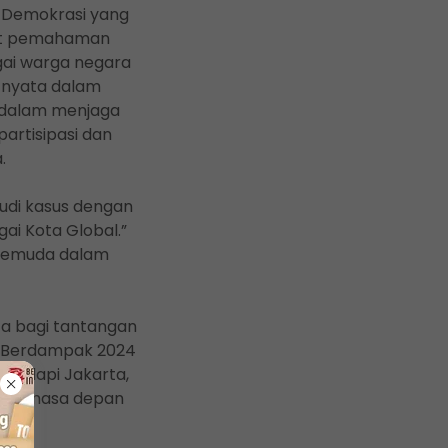
 Demokrasi yang
kuat pemahaman
ai warga negara
n nyata dalam
 dalam menjaga
artisipasi dan
.
tudi kasus dengan
i Kota Global.”
i pemuda dalam
a bagi tantangan
n Berdampak 2024
ihadapi Jakarta,
ngun masa depan
obal.