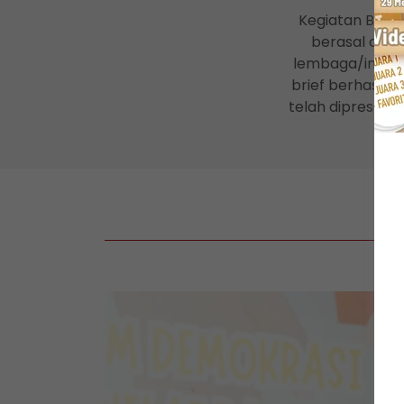
Kegiatan Bene
berasal dari
lembaga/instan
brief berhasil d
telah dipresent