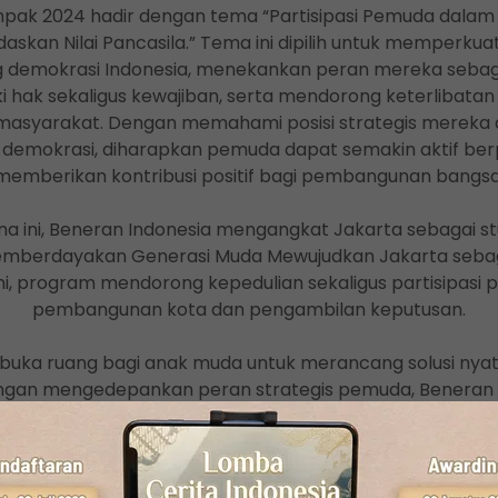
pak 2024 hadir dengan tema “Partisipasi Pemuda dalam
askan Nilai Pancasila.” Tema ini dipilih untuk memper
 demokrasi Indonesia, menekankan peran mereka sebag
i hak sekaligus kewajiban, serta mendorong keterlibata
masyarakat. Dengan memahami posisi strategis mereka
 demokrasi, diharapkan pemuda dapat semakin aktif berp
memberikan kontribusi positif bagi pembangunan bangsa
na ini, Beneran Indonesia mengangkat Jakarta sebagai s
emberdayakan Generasi Muda Mewujudkan Jakarta sebaga
 ini, program mendorong kepedulian sekaligus partisipas
pembangunan kota dan pengambilan keputusan.
buka ruang bagi anak muda untuk merancang solusi nyat
ngan mengedepankan peran strategis pemuda, Benera
dirkan gagasan inovatif atas berbagai isu krusial yang d
irasi generasi muda untuk berkontribusi dalam memba
 yang inklusif, berkelanjutan, dan kompetitif di tingkat gl